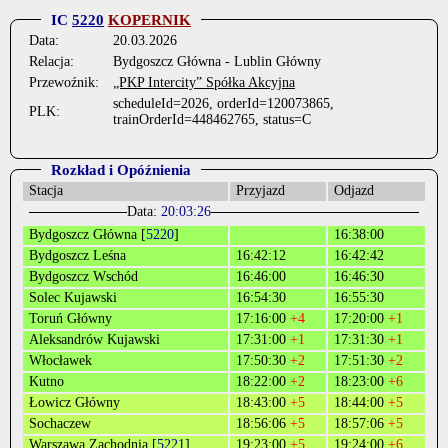
IC
5220
KOPERNIK
Data:
20.03.2026
Relacja:
Bydgoszcz Główna - Lublin Główny
Przewoźnik:
„PKP Intercity” Spółka Akcyjna
scheduleId=2026, orderId=120073865,
PLK:
trainOrderId=448462765, status=C
Rozkład i Opóźnienia
Stacja
Przyjazd
Odjazd
Data:
20:03:26
Bydgoszcz Główna [
5220
]
16:38:00
Bydgoszcz Leśna
16:42:12
16:42:42
Bydgoszcz Wschód
16:46:00
16:46:30
Solec Kujawski
16:54:30
16:55:30
Toruń Główny
17:16:00
+4
17:20:00
+1
Aleksandrów Kujawski
17:31:00
+1
17:31:30
+1
Włocławek
17:50:30
+2
17:51:30
+2
Kutno
18:22:00
+2
18:23:00
+6
Łowicz Główny
18:43:00
+5
18:44:00
+5
Sochaczew
18:56:06
+5
18:57:06
+5
Warszawa Zachodnia [
5221
]
19:23:00
+5
19:24:00
+6