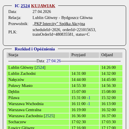
IC
2524
KUJAWIAK
Data:
27.04.2026
Relacja:
Lublin Główny - Bydgoszcz Główna
Przewoźnik:
„PKP Intercity” Spółka Akcyjna
scheduleId=2026, orderId=221015653,
PLK:
trainOrderId=480835581, status=C
Rozkład i Opóźnienia
Stacja
Przyjazd
Odjazd
Data:
27:04:26
Lublin Główny [
2524
]
14:26:00
Lublin Zachodni
14:31:00
14:32:00
Nałęczów
14:44:00
14:45:00
Puławy Miasto
14:55:30
14:56:30
Dęblin
15:07:00
15:08:00
Pilawa
15:31:00
-1
15:32:00
Warszawa Wschodnia
16:11:00
-1
16:13:00
Warszawa Centralna
16:19:00
16:32:00
Warszawa Zachodnia [
2525
]
16:36:00
16:37:00
Sochaczew
17:02:30
17:03:30
Łowicz Główny
17:16:00
17:17:00