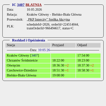
IC
3407
BŁATNIA
Data:
10.05.2026
Relacja:
Kraków Główny - Bielsko-Biała Główna
Przewoźnik:
„PKP Intercity” Spółka Akcyjna
scheduleId=2026, orderId=224514044,
PLK:
trainOrderId=966494617, status=C
Rozkład i Opóźnienia
Stacja
Przyjazd
Odjazd
Data:
10:05:26
Kraków Główny [
3407
]
17:54:00
Chrzanów Śródmieście
18:22:00
18:23:00
Oświęcim
18:36:30
+2
18:37:30
+2
Czechowice-Dziedzice
18:51:30
+1
18:58:30
+1
Bielsko-Biała Główna
19:08:00