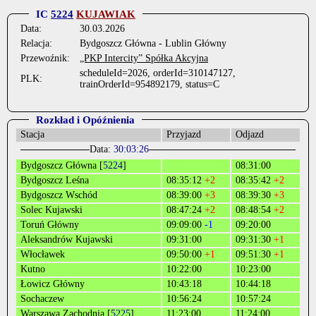
IC
5224
KUJAWIAK
Data:
30.03.2026
Relacja:
Bydgoszcz Główna - Lublin Główny
Przewoźnik:
„PKP Intercity” Spółka Akcyjna
scheduleId=2026, orderId=310147127,
PLK:
trainOrderId=954892179, status=C
Rozkład i Opóźnienia
Stacja
Przyjazd
Odjazd
Data:
30:03:26
Bydgoszcz Główna [
5224
]
08:31:00
Bydgoszcz Leśna
08:35:12
+2
08:35:42
+2
Bydgoszcz Wschód
08:39:00
+3
08:39:30
+3
Solec Kujawski
08:47:24
+2
08:48:54
+2
Toruń Główny
09:09:00
-1
09:20:00
Aleksandrów Kujawski
09:31:00
09:31:30
+1
Włocławek
09:50:00
+1
09:51:30
+1
Kutno
10:22:00
10:23:00
Łowicz Główny
10:43:18
10:44:18
Sochaczew
10:56:24
10:57:24
Warszawa Zachodnia [
5225
]
11:23:00
11:24:00