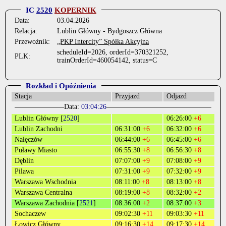
IC
2520
KOPERNIK
Data:
03.04.2026
Relacja:
Lublin Główny - Bydgoszcz Główna
Przewoźnik:
„PKP Intercity” Spółka Akcyjna
scheduleId=2026, orderId=370321252,
PLK:
trainOrderId=460054142, status=C
Rozkład i Opóźnienia
Stacja
Przyjazd
Odjazd
Data:
03:04:26
Lublin Główny [
2520
]
06:26:00
+6
Lublin Zachodni
06:31:00
+6
06:32:00
+6
Nałęczów
06:44:00
+6
06:45:00
+6
Puławy Miasto
06:55:30
+8
06:56:30
+8
Dęblin
07:07:00
+9
07:08:00
+9
Pilawa
07:31:00
+9
07:32:00
+9
Warszawa Wschodnia
08:11:00
+8
08:13:00
+8
Warszawa Centralna
08:19:00
+8
08:32:00
+2
Warszawa Zachodnia [
2521
]
08:36:00
+2
08:37:00
+3
Sochaczew
09:02:30
+11
09:03:30
+11
Łowicz Główny
09:16:30
+14
09:17:30
+14