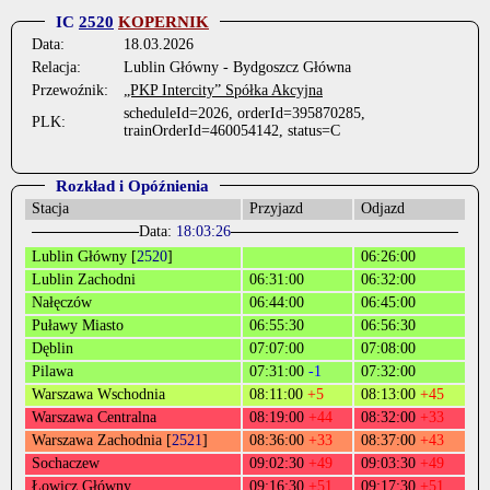
IC
2520
KOPERNIK
Data:
18.03.2026
Relacja:
Lublin Główny - Bydgoszcz Główna
Przewoźnik:
„PKP Intercity” Spółka Akcyjna
scheduleId=2026, orderId=395870285,
PLK:
trainOrderId=460054142, status=C
Rozkład i Opóźnienia
Stacja
Przyjazd
Odjazd
Data:
18:03:26
Lublin Główny [
2520
]
06:26:00
Lublin Zachodni
06:31:00
06:32:00
Nałęczów
06:44:00
06:45:00
Puławy Miasto
06:55:30
06:56:30
Dęblin
07:07:00
07:08:00
Pilawa
07:31:00
-1
07:32:00
Warszawa Wschodnia
08:11:00
+5
08:13:00
+45
Warszawa Centralna
08:19:00
+44
08:32:00
+33
Warszawa Zachodnia [
2521
]
08:36:00
+33
08:37:00
+43
Sochaczew
09:02:30
+49
09:03:30
+49
Łowicz Główny
09:16:30
+51
09:17:30
+51