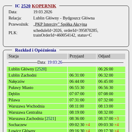
IC
2520
KOPERNIK
Data:
19.03.2026
Relacja:
Lublin Główny - Bydgoszcz Główna
Przewoźnik:
„PKP Intercity” Spółka Akcyjna
scheduleId=2026, orderId=395870285,
PLK:
trainOrderId=460054142, status=C
Rozkład i Opóźnienia
Stacja
Przyjazd
Odjazd
Data:
19:03:26
Lublin Główny [
2520
]
06:26:00
Lublin Zachodni
06:31:00
06:32:00
Nałęczów
06:44:00
06:45:00
Puławy Miasto
06:55:30
06:56:30
Dęblin
07:07:00
07:08:00
Pilawa
07:31:00
07:32:00
Warszawa Wschodnia
08:11:00
08:13:00
Warszawa Centralna
08:19:00
08:32:00
Warszawa Zachodnia [
2521
]
08:36:00
08:37:00
+3
Sochaczew
09:02:30
+4
09:03:30
+4
Łowicz Główny
09:16:30
+4
09:17:30
+4