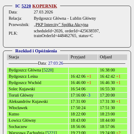
IC
5220
KOPERNIK
Data:
27.03.2026
Relacja:
Bydgoszcz Główna - Lublin Główny
Przewoźnik:
„PKP Intercity” Spółka Akcyjna
scheduleId=2026, orderId=425638597,
PLK:
trainOrderId=448462765, status=C
Rozkład i Opóźnienia
Stacja
Przyjazd
Odjazd
Data:
27:03:26
Bydgoszcz Główna [
5220
]
16:38:00
Bydgoszcz Leśna
16:42:06
+1
16:42:42
+1
Bydgoszcz Wschód
16:46:00
+1
16:46:30
+1
Solec Kujawski
16:54:06
16:55:30
Toruń Główny
17:16:00
-3
17:20:00
Aleksandrów Kujawski
17:31:00
17:31:30
+1
Włocławek
17:50:24
17:51:30
Kutno
18:22:00
18:23:00
Łowicz Główny
18:43:00
18:44:00
Sochaczew
18:56:06
18:57:06
Warszawa Zachodnia [
5221
]
19:23:00
19:24:00
+2