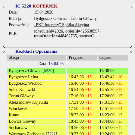
IC
5220
KOPERNIK
Data:
15.04.2026
Relacja:
Bydgoszcz Główna - Lublin Główny
Przewoźnik:
„PKP Intercity” Spółka Akcyjna
scheduleId=2026, orderId=425638597,
PLK:
trainOrderId=448462765, status=C
Rozkład i Opóźnienia
Stacja
Przyjazd
Odjazd
Data:
15:04:26
Bydgoszcz Główna [
5220
]
16:38:00
Bydgoszcz Leśna
16:42:06
+15
16:42:42
+16
Bydgoszcz Wschód
16:46:00
+15
16:46:30
+15
Solec Kujawski
16:54:06
+15
16:55:30
+15
Toruń Główny
17:16:00
+15
17:20:00
+15
Aleksandrów Kujawski
17:31:00
+15
17:31:30
+15
Włocławek
17:50:24
+14
17:51:30
+14
Kutno
18:22:00
+13
18:23:00
+13
Łowicz Główny
18:43:00
+11
18:44:00
+11
Sochaczew
18:56:06
+11
18:57:06
+11
Warszawa Zachodnia [
5221
]
19:23:00
+12
19:24:00
+12