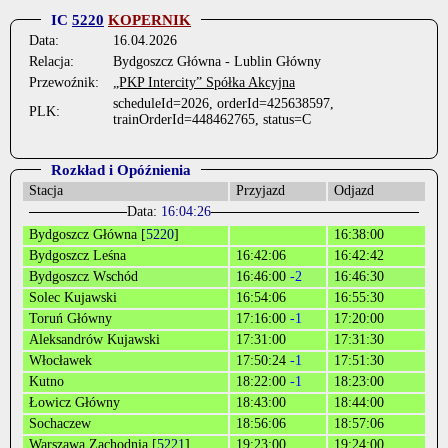
IC
5220
KOPERNIK
Data:
16.04.2026
Relacja:
Bydgoszcz Główna - Lublin Główny
Przewoźnik:
„PKP Intercity” Spółka Akcyjna
scheduleId=2026, orderId=425638597,
PLK:
trainOrderId=448462765, status=C
Rozkład i Opóźnienia
Stacja
Przyjazd
Odjazd
Data:
16:04:26
Bydgoszcz Główna [
5220
]
16:38:00
Bydgoszcz Leśna
16:42:06
16:42:42
Bydgoszcz Wschód
16:46:00
-2
16:46:30
Solec Kujawski
16:54:06
16:55:30
Toruń Główny
17:16:00
-1
17:20:00
Aleksandrów Kujawski
17:31:00
17:31:30
Włocławek
17:50:24
-1
17:51:30
Kutno
18:22:00
-1
18:23:00
Łowicz Główny
18:43:00
18:44:00
Sochaczew
18:56:06
18:57:06
Warszawa Zachodnia [
5221
]
19:23:00
19:24:00