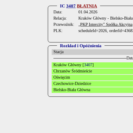
IC
3407
BŁATNIA
Data:
01.04.2026
Relacja:
Kraków Główny - Bielsko-Biał
Przewoźnik:
„PKP Intercity” Spółka Akcyjna
PLK:
scheduleId=2026, orderId=4368
Rozkład i Opóźnienia
Stacja
Dat
Kraków Główny [
3407
]
Chrzanów Śródmieście
Oświęcim
Czechowice-Dziedzice
Bielsko-Biała Główna