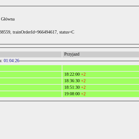
a Główna
38559, trainOrderId=966494617, status=C
Przyjazd
a:
01:04:26
18:22:00
+2
18:36:30
+2
18:51:30
+2
19:08:00
+2