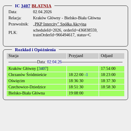
IC
3407
BŁATNIA
Data:
02.04.2026
Relacja:
Kraków Główny - Bielsko-Biała Główna
Przewoźnik:
„PKP Intercity” Spółka Akcyjna
scheduleId=2026, orderId=436838559,
PLK:
trainOrderId=966494617, status=C
Rozkład i Opóźnienia
Stacja
Przyjazd
Odjazd
Data:
02:04:26
Kraków Główny [
3407
]
17:54:00
Chrzanów Śródmieście
18:22:00
-1
18:23:00
Oświęcim
18:36:30
18:37:30
Czechowice-Dziedzice
18:51:30
18:58:30
Bielsko-Biała Główna
19:08:00