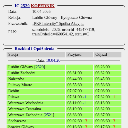
IC
2520
KOPERNIK
Data:
10.04.2026
Relacja:
Lublin Główny - Bydgoszcz Główna
Przewoźnik:
„PKP Intercity” Spółka Akcyjna
scheduleId=2026, orderId=445477119,
PLK:
trainOrderId=460054142, status=C
Rozkład i Opóźnienia
Stacja
Przyjazd
Odjazd
Data:
10:04:26
Lublin Główny [
2520
]
06:26:00
Lublin Zachodni
06:31:00
06:32:00
Nałęczów
06:44:00
06:45:00
Puławy Miasto
06:55:30
06:56:30
Dęblin
07:07:00
07:08:00
Pilawa
07:31:00
-1
07:32:00
+1
Warszawa Wschodnia
08:11:00
-1
08:13:00
Warszawa Centralna
08:19:00
08:32:00
Warszawa Zachodnia [
2521
]
08:36:00
08:37:00
Sochaczew
09:02:30
+3
09:03:30
+3
Łowicz Główny
09:16:30
+3
09:17:30
+3