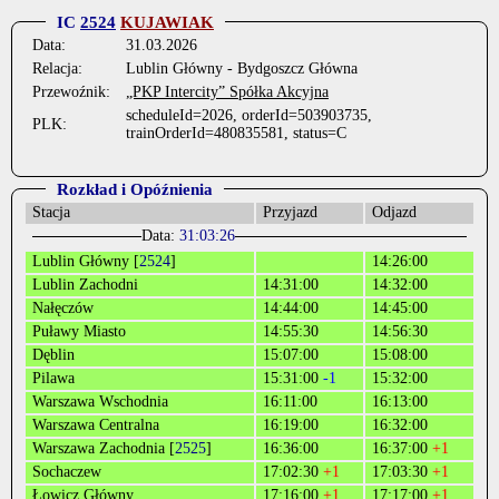
IC
2524
KUJAWIAK
Data:
31.03.2026
Relacja:
Lublin Główny - Bydgoszcz Główna
Przewoźnik:
„PKP Intercity” Spółka Akcyjna
scheduleId=2026, orderId=503903735,
PLK:
trainOrderId=480835581, status=C
Rozkład i Opóźnienia
Stacja
Przyjazd
Odjazd
Data:
31:03:26
Lublin Główny [
2524
]
14:26:00
Lublin Zachodni
14:31:00
14:32:00
Nałęczów
14:44:00
14:45:00
Puławy Miasto
14:55:30
14:56:30
Dęblin
15:07:00
15:08:00
Pilawa
15:31:00
-1
15:32:00
Warszawa Wschodnia
16:11:00
16:13:00
Warszawa Centralna
16:19:00
16:32:00
Warszawa Zachodnia [
2525
]
16:36:00
16:37:00
+1
Sochaczew
17:02:30
+1
17:03:30
+1
Łowicz Główny
17:16:00
+1
17:17:00
+1