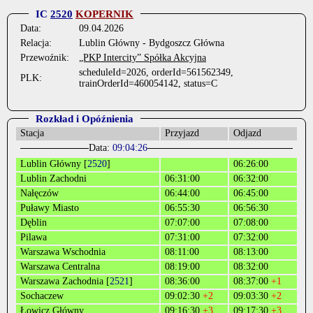
IC
2520
KOPERNIK
Data:
09.04.2026
Relacja:
Lublin Główny - Bydgoszcz Główna
Przewoźnik:
„PKP Intercity” Spółka Akcyjna
scheduleId=2026, orderId=561562349,
PLK:
trainOrderId=460054142, status=C
Rozkład i Opóźnienia
Stacja
Przyjazd
Odjazd
Data:
09:04:26
Lublin Główny [
2520
]
06:26:00
Lublin Zachodni
06:31:00
06:32:00
Nałęczów
06:44:00
06:45:00
Puławy Miasto
06:55:30
06:56:30
Dęblin
07:07:00
07:08:00
Pilawa
07:31:00
07:32:00
Warszawa Wschodnia
08:11:00
08:13:00
Warszawa Centralna
08:19:00
08:32:00
Warszawa Zachodnia [
2521
]
08:36:00
08:37:00
+1
Sochaczew
09:02:30
+2
09:03:30
+2
Łowicz Główny
09:16:30
+3
09:17:30
+3