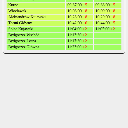
Kutno
09:37:00
+5
09:38:00
+5
Włocławek
10:08:00
+8
10:09:00
+8
Aleksandrów Kujawski
10:28:00
+8
10:29:00
+8
Toruń Główny
10:42:00
+6
10:44:00
+5
Solec Kujawski
11:04:00
+2
11:05:00
+2
Bydgoszcz Wschód
11:13:30
+2
Bydgoszcz Leśna
11:17:30
+2
Bydgoszcz Główna
11:23:00
+2