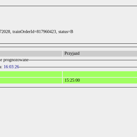
72028, trainOrderId=817960423, status=B
Przyjazd
e prognozowane
a:
16:03:26
15:25:00