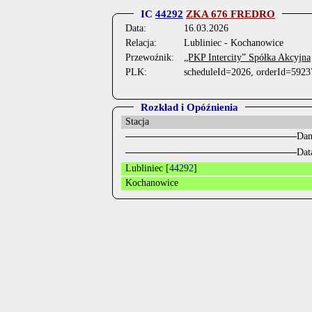
IC
44292
ZKA 676 FREDRO
Data:
16.03.2026
Relacja:
Lubliniec - Kochanowice
Przewoźnik:
„PKP Intercity” Spółka Akcyjna
PLK:
scheduleId=2026, orderId=5923
Rozkład i Opóźnienia
Stacja
Dan
Dat
Lubliniec [
44292
]
Kochanowice