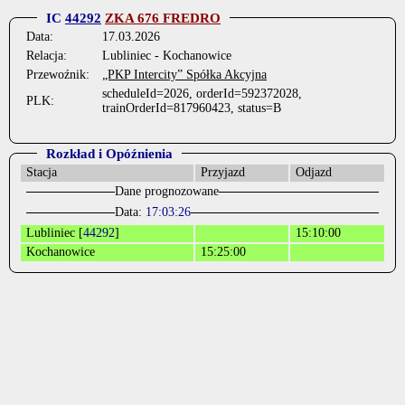
IC
44292
ZKA 676 FREDRO
Data:
17.03.2026
Relacja:
Lubliniec - Kochanowice
Przewoźnik:
„PKP Intercity” Spółka Akcyjna
scheduleId=2026, orderId=592372028,
PLK:
trainOrderId=817960423, status=B
Rozkład i Opóźnienia
Stacja
Przyjazd
Odjazd
Dane prognozowane
Data:
17:03:26
Lubliniec [
44292
]
15:10:00
Kochanowice
15:25:00