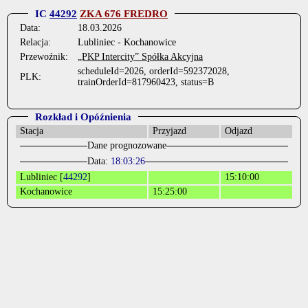
IC
44292
ZKA 676 FREDRO
Data:
18.03.2026
Relacja:
Lubliniec - Kochanowice
Przewoźnik:
„PKP Intercity” Spółka Akcyjna
scheduleId=2026, orderId=592372028,
PLK:
trainOrderId=817960423, status=B
Rozkład i Opóźnienia
Stacja
Przyjazd
Odjazd
Dane prognozowane
Data:
18:03:26
Lubliniec [
44292
]
15:10:00
Kochanowice
15:25:00