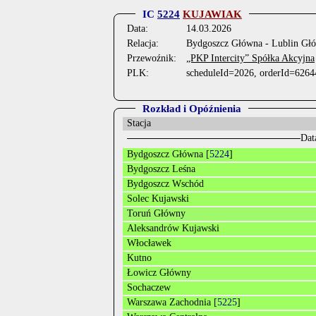
IC
5224
KUJAWIAK
Data:
14.03.2026
Relacja:
Bydgoszcz Główna - Lublin Gł
Przewoźnik:
„PKP Intercity” Spółka Akcyjna
PLK:
scheduleId=2026, orderId=6264
Rozkład i Opóźnienia
Stacja
Dat
Bydgoszcz Główna [
5224
]
Bydgoszcz Leśna
Bydgoszcz Wschód
Solec Kujawski
Toruń Główny
Aleksandrów Kujawski
Włocławek
Kutno
Łowicz Główny
Sochaczew
Warszawa Zachodnia [
5225
]