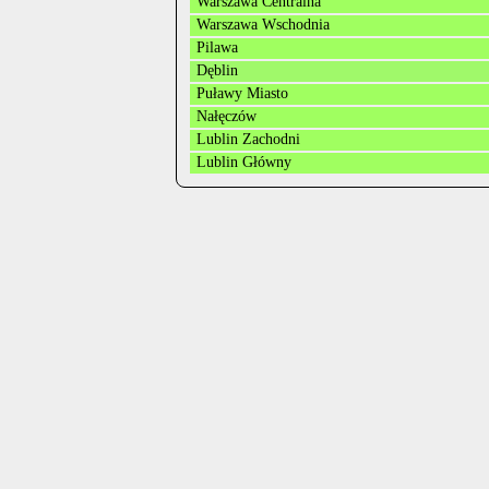
Warszawa Centralna
Warszawa Wschodnia
Pilawa
Dęblin
Puławy Miasto
Nałęczów
Lublin Zachodni
Lublin Główny