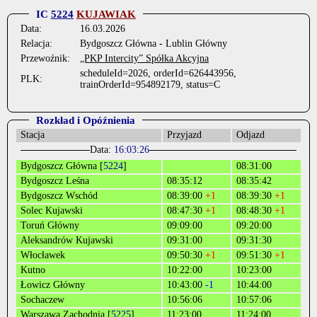
IC
5224
KUJAWIAK
Data:
16.03.2026
Relacja:
Bydgoszcz Główna - Lublin Główny
Przewoźnik:
„PKP Intercity” Spółka Akcyjna
scheduleId=2026, orderId=626443956,
PLK:
trainOrderId=954892179, status=C
Rozkład i Opóźnienia
Stacja
Przyjazd
Odjazd
Data:
16:03:26
Bydgoszcz Główna [
5224
]
08:31:00
Bydgoszcz Leśna
08:35:12
08:35:42
Bydgoszcz Wschód
08:39:00
+1
08:39:30
+1
Solec Kujawski
08:47:30
+1
08:48:30
+1
Toruń Główny
09:09:00
09:20:00
Aleksandrów Kujawski
09:31:00
09:31:30
Włocławek
09:50:30
+1
09:51:30
+1
Kutno
10:22:00
10:23:00
Łowicz Główny
10:43:00
-1
10:44:00
Sochaczew
10:56:06
10:57:06
Warszawa Zachodnia [
5225
]
11:23:00
11:24:00