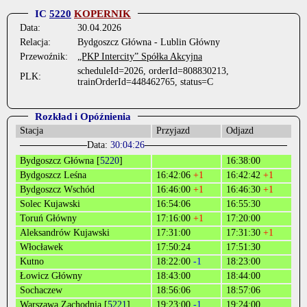
IC
5220
KOPERNIK
Data:
30.04.2026
Relacja:
Bydgoszcz Główna - Lublin Główny
Przewoźnik:
„PKP Intercity” Spółka Akcyjna
scheduleId=2026, orderId=808830213,
PLK:
trainOrderId=448462765, status=C
Rozkład i Opóźnienia
Stacja
Przyjazd
Odjazd
Data:
30:04:26
Bydgoszcz Główna [
5220
]
16:38:00
Bydgoszcz Leśna
16:42:06
+1
16:42:42
+1
Bydgoszcz Wschód
16:46:00
+1
16:46:30
+1
Solec Kujawski
16:54:06
16:55:30
Toruń Główny
17:16:00
+1
17:20:00
Aleksandrów Kujawski
17:31:00
17:31:30
+1
Włocławek
17:50:24
17:51:30
Kutno
18:22:00
-1
18:23:00
Łowicz Główny
18:43:00
18:44:00
Sochaczew
18:56:06
18:57:06
Warszawa Zachodnia [
5221
]
19:23:00
-1
19:24:00