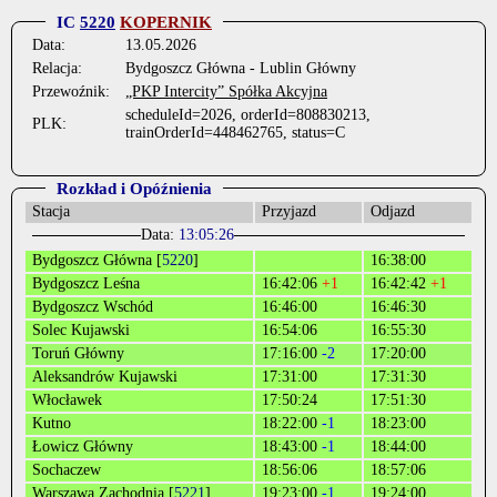
IC
5220
KOPERNIK
Data:
13.05.2026
Relacja:
Bydgoszcz Główna - Lublin Główny
Przewoźnik:
„PKP Intercity” Spółka Akcyjna
scheduleId=2026, orderId=808830213,
PLK:
trainOrderId=448462765, status=C
Rozkład i Opóźnienia
Stacja
Przyjazd
Odjazd
Data:
13:05:26
Bydgoszcz Główna [
5220
]
16:38:00
Bydgoszcz Leśna
16:42:06
+1
16:42:42
+1
Bydgoszcz Wschód
16:46:00
16:46:30
Solec Kujawski
16:54:06
16:55:30
Toruń Główny
17:16:00
-2
17:20:00
Aleksandrów Kujawski
17:31:00
17:31:30
Włocławek
17:50:24
17:51:30
Kutno
18:22:00
-1
18:23:00
Łowicz Główny
18:43:00
-1
18:44:00
Sochaczew
18:56:06
18:57:06
Warszawa Zachodnia [
5221
]
19:23:00
-1
19:24:00