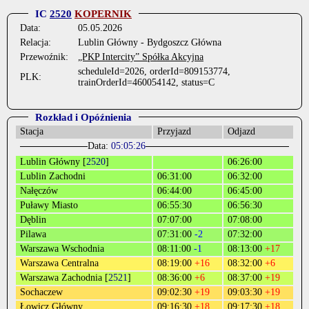
IC
2520
KOPERNIK
Data:
05.05.2026
Relacja:
Lublin Główny - Bydgoszcz Główna
Przewoźnik:
„PKP Intercity” Spółka Akcyjna
scheduleId=2026, orderId=809153774,
PLK:
trainOrderId=460054142, status=C
Rozkład i Opóźnienia
Stacja
Przyjazd
Odjazd
Data:
05:05:26
Lublin Główny [
2520
]
06:26:00
Lublin Zachodni
06:31:00
06:32:00
Nałęczów
06:44:00
06:45:00
Puławy Miasto
06:55:30
06:56:30
Dęblin
07:07:00
07:08:00
Pilawa
07:31:00
-2
07:32:00
Warszawa Wschodnia
08:11:00
-1
08:13:00
+17
Warszawa Centralna
08:19:00
+16
08:32:00
+6
Warszawa Zachodnia [
2521
]
08:36:00
+6
08:37:00
+19
Sochaczew
09:02:30
+19
09:03:30
+19
Łowicz Główny
09:16:30
+18
09:17:30
+18