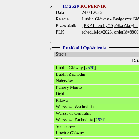
IC
2520
KOPERNIK
Data:
24.03.2026
Relacja:
Lublin Główny - Bydgoszcz Gł
Przewoźnik:
„PKP Intercity” Spółka Akcyjna
PLK:
scheduleId=2026, orderId=8806
Rozkład i Opóźnienia
Stacja
Dat
Lublin Główny [
2520
]
Lublin Zachodni
Nałęczów
Puławy Miasto
Dęblin
Pilawa
Warszawa Wschodnia
Warszawa Centralna
Warszawa Zachodnia [
2521
]
Sochaczew
Łowicz Główny