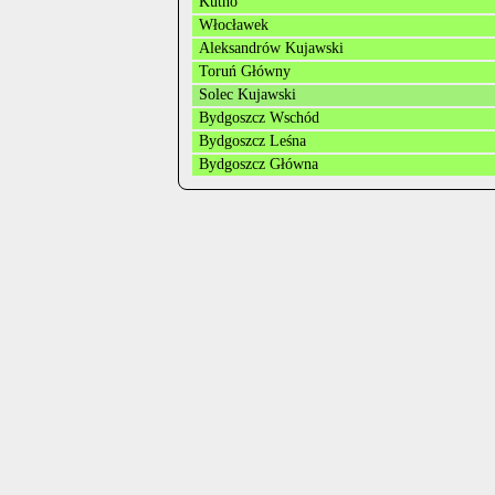
Kutno
Włocławek
Aleksandrów Kujawski
Toruń Główny
Solec Kujawski
Bydgoszcz Wschód
Bydgoszcz Leśna
Bydgoszcz Główna