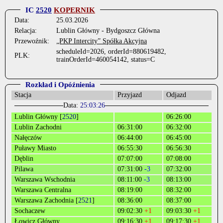
IC
2520
KOPERNIK
Data:
25.03.2026
Relacja:
Lublin Główny - Bydgoszcz Główna
Przewoźnik:
„PKP Intercity” Spółka Akcyjna
scheduleId=2026, orderId=880619482,
PLK:
trainOrderId=460054142, status=C
Rozkład i Opóźnienia
Stacja
Przyjazd
Odjazd
Data:
25:03:26
Lublin Główny [
2520
]
06:26:00
Lublin Zachodni
06:31:00
06:32:00
Nałęczów
06:44:00
06:45:00
Puławy Miasto
06:55:30
06:56:30
Dęblin
07:07:00
07:08:00
Pilawa
07:31:00
-3
07:32:00
Warszawa Wschodnia
08:11:00
-3
08:13:00
Warszawa Centralna
08:19:00
08:32:00
Warszawa Zachodnia [
2521
]
08:36:00
08:37:00
Sochaczew
09:02:30
+1
09:03:30
+1
Łowicz Główny
09:16:30
+1
09:17:30
+1