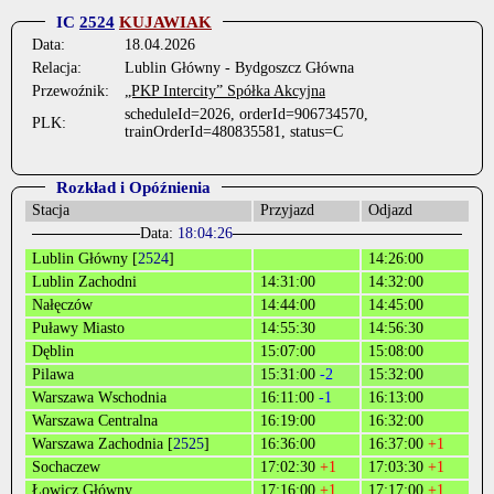
IC
2524
KUJAWIAK
Data:
18.04.2026
Relacja:
Lublin Główny - Bydgoszcz Główna
Przewoźnik:
„PKP Intercity” Spółka Akcyjna
scheduleId=2026, orderId=906734570,
PLK:
trainOrderId=480835581, status=C
Rozkład i Opóźnienia
Stacja
Przyjazd
Odjazd
Data:
18:04:26
Lublin Główny [
2524
]
14:26:00
Lublin Zachodni
14:31:00
14:32:00
Nałęczów
14:44:00
14:45:00
Puławy Miasto
14:55:30
14:56:30
Dęblin
15:07:00
15:08:00
Pilawa
15:31:00
-2
15:32:00
Warszawa Wschodnia
16:11:00
-1
16:13:00
Warszawa Centralna
16:19:00
16:32:00
Warszawa Zachodnia [
2525
]
16:36:00
16:37:00
+1
Sochaczew
17:02:30
+1
17:03:30
+1
Łowicz Główny
17:16:00
+1
17:17:00
+1