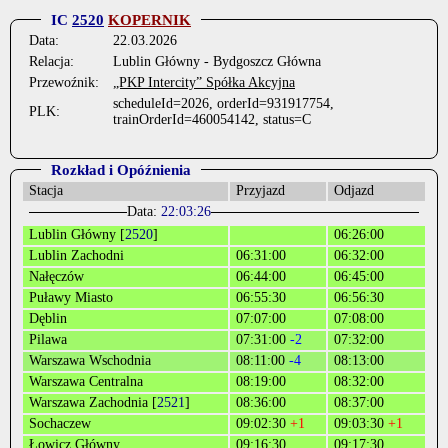
IC
2520
KOPERNIK
Data:
22.03.2026
Relacja:
Lublin Główny - Bydgoszcz Główna
Przewoźnik:
„PKP Intercity” Spółka Akcyjna
scheduleId=2026, orderId=931917754,
PLK:
trainOrderId=460054142, status=C
Rozkład i Opóźnienia
Stacja
Przyjazd
Odjazd
Data:
22:03:26
Lublin Główny [
2520
]
06:26:00
Lublin Zachodni
06:31:00
06:32:00
Nałęczów
06:44:00
06:45:00
Puławy Miasto
06:55:30
06:56:30
Dęblin
07:07:00
07:08:00
Pilawa
07:31:00
-2
07:32:00
Warszawa Wschodnia
08:11:00
-4
08:13:00
Warszawa Centralna
08:19:00
08:32:00
Warszawa Zachodnia [
2521
]
08:36:00
08:37:00
Sochaczew
09:02:30
+1
09:03:30
+1
Łowicz Główny
09:16:30
09:17:30