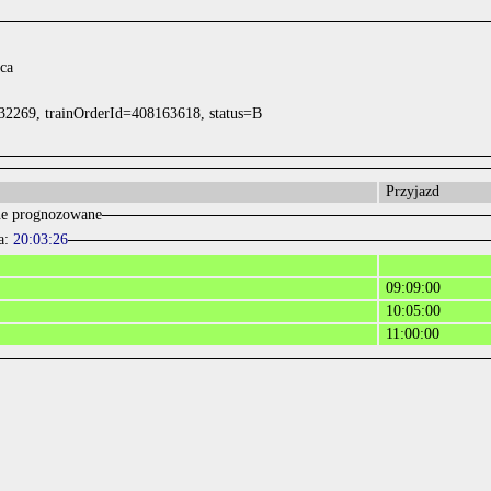
ca
32269, trainOrderId=408163618, status=B
Przyjazd
e prognozowane
a:
20:03:26
09:09:00
10:05:00
11:00:00