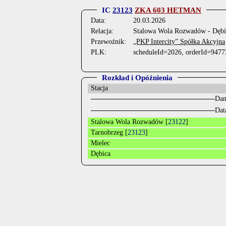
IC
23123
ZKA 603 HETMAN
Data:
20.03.2026
Relacja:
Stalowa Wola Rozwadów - Dębi
Przewoźnik:
„PKP Intercity” Spółka Akcyjna
PLK:
scheduleId=2026, orderId=9477
Rozkład i Opóźnienia
Stacja
Dan
Dat
Stalowa Wola Rozwadów [
23122
]
Tarnobrzeg [
23123
]
Mielec
Dębica