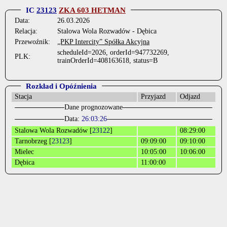
IC
23123
ZKA 603 HETMAN
Data:
26.03.2026
Relacja:
Stalowa Wola Rozwadów - Dębica
Przewoźnik:
„PKP Intercity” Spółka Akcyjna
scheduleId=2026, orderId=947732269,
PLK:
trainOrderId=408163618, status=B
Rozkład i Opóźnienia
Stacja
Przyjazd
Odjazd
Dane prognozowane
Data:
26:03:26
Stalowa Wola Rozwadów [
23122
]
08:29:00
Tarnobrzeg [
23123
]
09:09:00
09:10:00
Mielec
10:05:00
10:06:00
Dębica
11:00:00