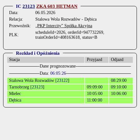
IC
23123
ZKA 603 HETMAN
Data:
06.05.2026
Relacja:
Stalowa Wola Rozwadów - Dębica
Przewoźnik:
„PKP Intercity” Spółka Akcyjna
scheduleId=2026, orderId=947732269,
PLK:
trainOrderId=408163618, status=B
Rozkład i Opóźnienia
Stacja
Przyjazd
Odjazd
Dane prognozowane
Data:
06:05:26
Stalowa Wola Rozwadów [
23122
]
08:29:00
Tarnobrzeg [
23123
]
09:09:00
09:10:00
Mielec
10:05:00
10:06:00
Dębica
11:00:00