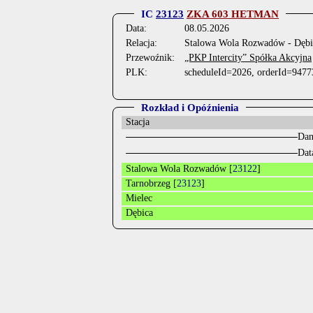
IC
23123
ZKA 603 HETMAN
Data:
08.05.2026
Relacja:
Stalowa Wola Rozwadów - Dębi
Przewoźnik:
„PKP Intercity” Spółka Akcyjna
PLK:
scheduleId=2026, orderId=9477
Rozkład i Opóźnienia
Stacja
Dan
Dat
Stalowa Wola Rozwadów [
23122
]
Tarnobrzeg [
23123
]
Mielec
Dębica