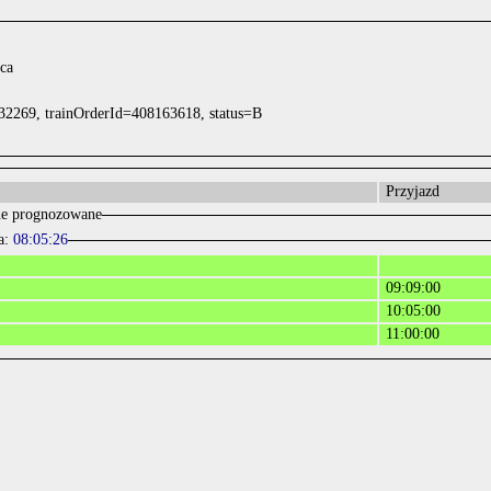
ca
32269, trainOrderId=408163618, status=B
Przyjazd
e prognozowane
a:
08:05:26
09:09:00
10:05:00
11:00:00