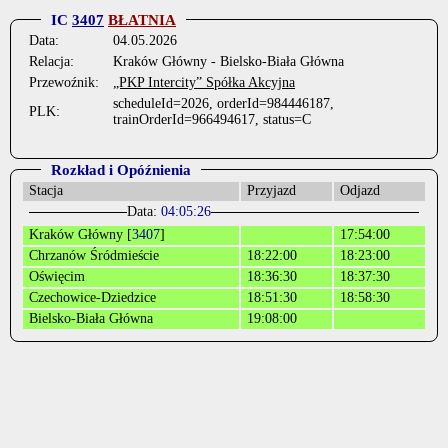
IC
3407
BŁATNIA
Data:
04.05.2026
Relacja:
Kraków Główny - Bielsko-Biała Główna
Przewoźnik:
„PKP Intercity” Spółka Akcyjna
scheduleId=2026, orderId=984446187,
PLK:
trainOrderId=966494617, status=C
Rozkład i Opóźnienia
Stacja
Przyjazd
Odjazd
Data:
04:05:26
Kraków Główny [
3407
]
17:54:00
Chrzanów Śródmieście
18:22:00
18:23:00
Oświęcim
18:36:30
18:37:30
Czechowice-Dziedzice
18:51:30
18:58:30
Bielsko-Biała Główna
19:08:00