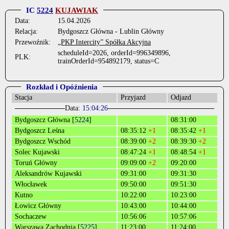
IC
5224
KUJAWIAK
Data:
15.04.2026
Relacja:
Bydgoszcz Główna - Lublin Główny
Przewoźnik:
„PKP Intercity” Spółka Akcyjna
scheduleId=2026, orderId=996349896,
PLK:
trainOrderId=954892179, status=C
Rozkład i Opóźnienia
Stacja
Przyjazd
Odjazd
Data:
15:04:26
Bydgoszcz Główna [
5224
]
08:31:00
Bydgoszcz Leśna
08:35:12
+1
08:35:42
+1
Bydgoszcz Wschód
08:39:00
+2
08:39:30
+2
Solec Kujawski
08:47:24
+1
08:48:54
+1
Toruń Główny
09:09:00
+2
09:20:00
Aleksandrów Kujawski
09:31:00
09:31:30
Włocławek
09:50:00
09:51:30
Kutno
10:22:00
10:23:00
Łowicz Główny
10:43:00
10:44:00
Sochaczew
10:56:06
10:57:06
Warszawa Zachodnia [
5225
]
11:23:00
11:24:00