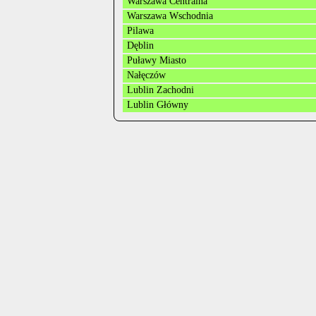
Warszawa Centralna
Warszawa Wschodnia
Pilawa
Dęblin
Puławy Miasto
Nałęczów
Lublin Zachodni
Lublin Główny