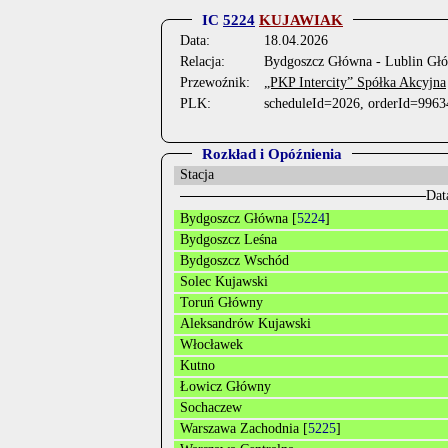
IC
5224
KUJAWIAK
Data:
18.04.2026
Relacja:
Bydgoszcz Główna - Lublin Gł
Przewoźnik:
„PKP Intercity” Spółka Akcyjna
PLK:
scheduleId=2026, orderId=9963
Rozkład i Opóźnienia
Stacja
Dat
Bydgoszcz Główna [
5224
]
Bydgoszcz Leśna
Bydgoszcz Wschód
Solec Kujawski
Toruń Główny
Aleksandrów Kujawski
Włocławek
Kutno
Łowicz Główny
Sochaczew
Warszawa Zachodnia [
5225
]