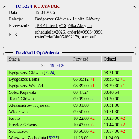
IC
5224
KUJAWIAK
Data:
19.04.2026
Relacja:
Bydgoszcz Główna - Lublin Główny
Przewoźnik:
„PKP Intercity” Spółka Akcyjna
scheduleId=2026, orderId=996349896,
PLK:
trainOrderId=954892179, status=C
Rozkład i Opóźnienia
Stacja
Przyjazd
Odjazd
Data:
19:04:26
Bydgoszcz Główna [
5224
]
08:31:00
Bydgoszcz Leśna
08:35:12
+1
08:35:42
+1
Bydgoszcz Wschód
08:39:00
+1
08:39:30
+1
Solec Kujawski
08:47:24
08:48:54
Toruń Główny
09:09:00
-2
09:20:00
Aleksandrów Kujawski
09:31:00
09:31:30
Włocławek
09:50:00
09:51:30
Kutno
10:22:00
+2
10:23:00
+2
Łowicz Główny
10:43:00
+2
10:44:00
+2
Sochaczew
10:56:06
+2
10:57:06
+2
Warszawa Zachodnia [
5225
]
11:23:00
11:24:00