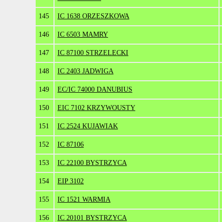
145
IC 1638 ORZESZKOWA
146
IC 6503 MAMRY
147
IC 87100 STRZELECKI
148
IC 2403 JADWIGA
149
EC/IC 74000 DANUBIUS
150
EIC 7102 KRZYWOUSTY
151
IC 2524 KUJAWIAK
152
IC 87106
153
IC 22100 BYSTRZYCA
154
EIP 3102
155
IC 1521 WARMIA
156
IC 20101 BYSTRZYCA