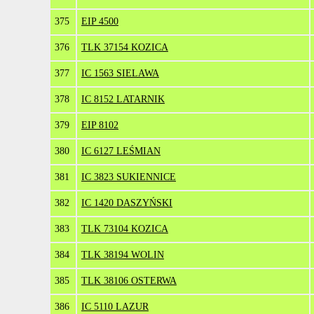
375
EIP 4500
376
TLK 37154 KOZICA
377
IC 1563 SIELAWA
378
IC 8152 LATARNIK
379
EIP 8102
380
IC 6127 LEŚMIAN
381
IC 3823 SUKIENNICE
382
IC 1420 DASZYŃSKI
383
TLK 73104 KOZICA
384
TLK 38194 WOLIN
385
TLK 38106 OSTERWA
386
IC 5110 LAZUR