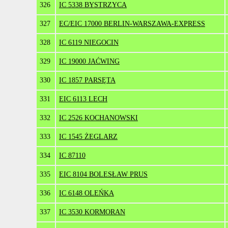
326
IC 5338 BYSTRZYCA
327
EC/EIC 17000 BERLIN-WARSZAWA-EXPRESS
328
IC 6119 NIEGOCIN
329
IC 19000 JAĆWING
330
IC 1857 PARSĘTA
331
EIC 6113 LECH
332
IC 2526 KOCHANOWSKI
333
IC 1545 ŻEGLARZ
334
IC 87110
335
EIC 8104 BOLESŁAW PRUS
336
IC 6148 OLEŃKA
337
IC 3530 KORMORAN