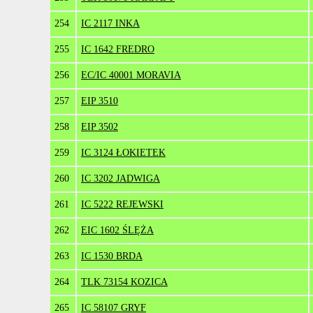
254
IC 2117 INKA
255
IC 1642 FREDRO
256
EC/IC 40001 MORAVIA
257
EIP 3510
258
EIP 3502
259
IC 3124 ŁOKIETEK
260
IC 3202 JADWIGA
261
IC 5222 REJEWSKI
262
EIC 1602 ŚLĘŻA
263
IC 1530 BRDA
264
TLK 73154 KOZICA
265
IC 58107 GRYF