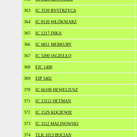
363
IC 3539 BYSTRZYCA
364
IC 8120 WŁÓKNIARZ
365
IC 1217 INKA
366
IC 6851 MERKURY
367
IC 3200 JAGIEŁŁO
368
EIC 1400
369
EIP 5402
370
IC 66100 HEWELIUSZ
371
IC 23112 HETMAN
372
IC 1529 KOCIEWIE
373
IC 3112 MALINOWSKI
374
TLK 1013 BOCIAN