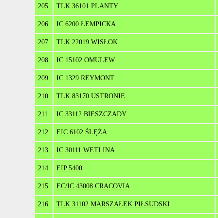
205
TLK 36101 PLANTY
206
IC 6200 ŁEMPICKA
207
TLK 22019 WISŁOK
208
IC 15102 OMULEW
209
IC 1329 REYMONT
210
TLK 83170 USTRONIE
211
IC 33112 BIESZCZADY
212
EIC 6102 ŚLĘŻA
213
IC 30111 WETLINA
214
EIP 5400
215
EC/IC 43008 CRACOVIA
216
TLK 31102 MARSZAŁEK PIŁSUDSKI