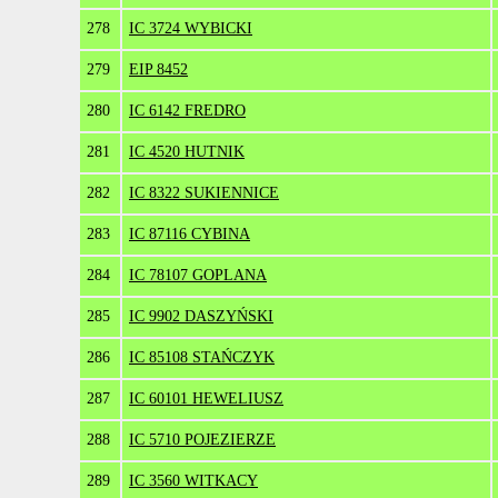
278
IC 3724 WYBICKI
279
EIP 8452
280
IC 6142 FREDRO
281
IC 4520 HUTNIK
282
IC 8322 SUKIENNICE
283
IC 87116 CYBINA
284
IC 78107 GOPLANA
285
IC 9902 DASZYŃSKI
286
IC 85108 STAŃCZYK
287
IC 60101 HEWELIUSZ
288
IC 5710 POJEZIERZE
289
IC 3560 WITKACY