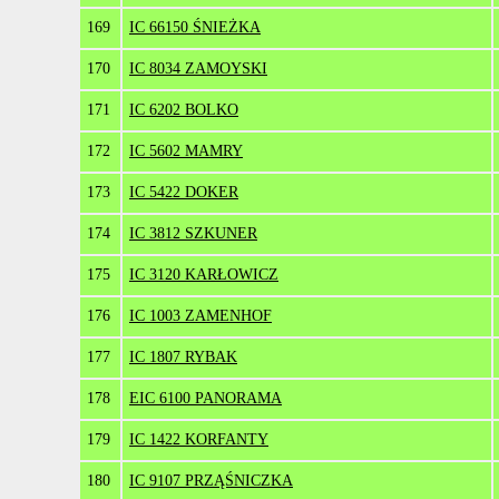
169
IC 66150 ŚNIEŻKA
170
IC 8034 ZAMOYSKI
171
IC 6202 BOLKO
172
IC 5602 MAMRY
173
IC 5422 DOKER
174
IC 3812 SZKUNER
175
IC 3120 KARŁOWICZ
176
IC 1003 ZAMENHOF
177
IC 1807 RYBAK
178
EIC 6100 PANORAMA
179
IC 1422 KORFANTY
180
IC 9107 PRZĄŚNICZKA