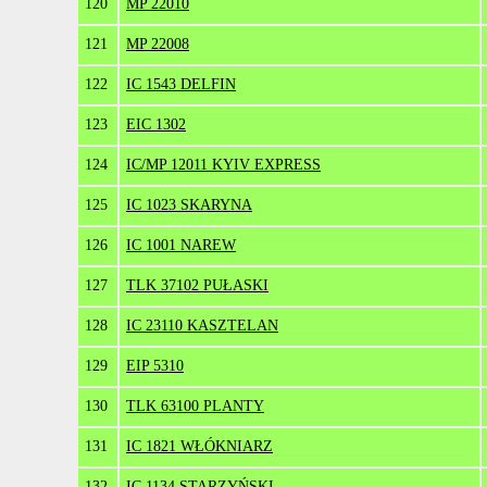
120
MP 22010
121
MP 22008
122
IC 1543 DELFIN
123
EIC 1302
124
IC/MP 12011 KYIV EXPRESS
125
IC 1023 SKARYNA
126
IC 1001 NAREW
127
TLK 37102 PUŁASKI
128
IC 23110 KASZTELAN
129
EIP 5310
130
TLK 63100 PLANTY
131
IC 1821 WŁÓKNIARZ
132
IC 1134 STARZYŃSKI