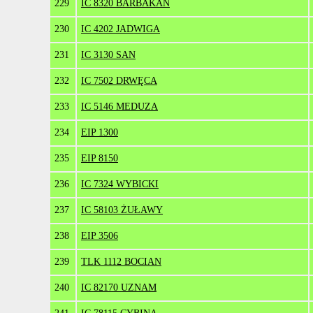
229
IC 8320 BARBAKAN
230
IC 4202 JADWIGA
231
IC 3130 SAN
232
IC 7502 DRWĘCA
233
IC 5146 MEDUZA
234
EIP 1300
235
EIP 8150
236
IC 7324 WYBICKI
237
IC 58103 ŻUŁAWY
238
EIP 3506
239
TLK 1112 BOCIAN
240
IC 82170 UZNAM