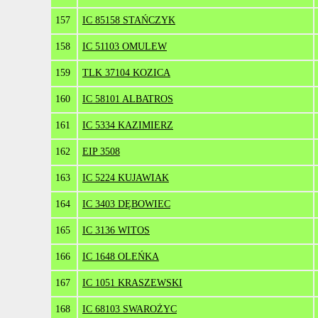
157
IC 85158 STAŃCZYK
158
IC 51103 OMULEW
159
TLK 37104 KOZICA
160
IC 58101 ALBATROS
161
IC 5334 KAZIMIERZ
162
EIP 3508
163
IC 5224 KUJAWIAK
164
IC 3403 DĘBOWIEC
165
IC 3136 WITOS
166
IC 1648 OLEŃKA
167
IC 1051 KRASZEWSKI
168
IC 68103 SWAROŻYC