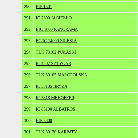
290
EIP 1501
291
IC 2300 JAGIEŁŁO
292
EIC 1600 PANORAMA
293
EC/IC 14000 SILESIA
294
TLK 73102 PUŁASKI
295
IC 4207 SZTYGAR
296
TLK 30105 MAŁOPOLSKA
297
IC 58105 BRYZA
298
IC 3818 MEHOFFER
299
IC 85100 ALBATROS
300
EIP 8300
301
TLK 30170 KARPATY