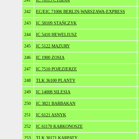
241
IC 78115 CYBINA
242
EC/EIC 71006 BERLIN-WARSZAWA-EXPRESS
243
IC 58109 STAŃCZYK
244
IC 5410 HEWELIUSZ
245
IC 5122 MAZURY
246
IC 1900 ZOSIA
247
IC 7510 POJEZIERZE
248
TLK 36100 PLANTY
249
IC 14008 SILESIA
250
IC 3821 BARBAKAN
251
IC 6121 ASNYK
252
IC 61170 KARKONOSZE
253
TLK 30171 KARPATY