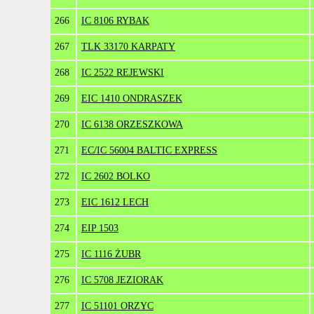
266
IC 8106 RYBAK
267
TLK 33170 KARPATY
268
IC 2522 REJEWSKI
269
EIC 1410 ONDRASZEK
270
IC 6138 ORZESZKOWA
271
EC/IC 56004 BALTIC EXPRESS
272
IC 2602 BOLKO
273
EIC 1612 LECH
274
EIP 1503
275
IC 1116 ŻUBR
276
IC 5708 JEZIORAK
277
IC 51101 ORZYC