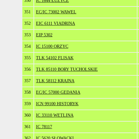
350
IC 1644 ŁUŻYCE
351
EC/IC 73002 WAWEL
352
EIC 6111 VIADRINA
353
EIP 5302
354
IC 15100 ORZYC
355
TLK 54102 FLISAK
356
TLK 85110 BORY TUCHOLSKIE
357
TLK 58112 KRAJNA
358
EC/IC 57000 GEDANIA
359
ICN 99100 HISTORYK
360
IC 33110 WETLINA
361
IC 78117
362
IC 5620 SŁOWACKI