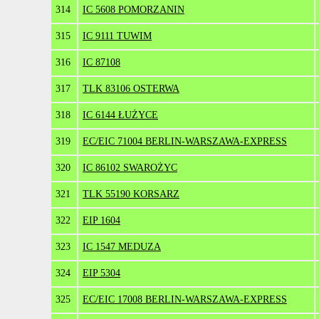
314
IC 5608 POMORZANIN
315
IC 9111 TUWIM
316
IC 87108
317
TLK 83106 OSTERWA
318
IC 6144 ŁUŻYCE
319
EC/EIC 71004 BERLIN-WARSZAWA-EXPRESS
320
IC 86102 SWAROŻYC
321
TLK 55190 KORSARZ
322
EIP 1604
323
IC 1547 MEDUZA
324
EIP 5304
325
EC/EIC 17008 BERLIN-WARSZAWA-EXPRESS