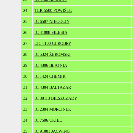
24
TLK 5500 POWIŚLE
25
IC 6507 NIEGOCIN
26
IC 41008 SILESIA
27
EIC 8100 CHROBRY
28
IC 5324 ŻEROMSKI
29
IC 4306 BŁATNIA
30
IC 1424 CHEMIK
31
IC 4304 BALTAZAR
32
IC 30113 BIESZCZADY
33
IC 2304 MORCINEK
34
IC 7506 UKIEL
35
IC 91001 JAĆWING