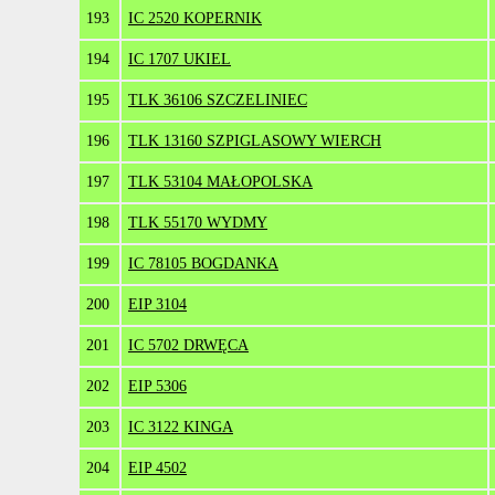
193
IC 2520 KOPERNIK
194
IC 1707 UKIEL
195
TLK 36106 SZCZELINIEC
196
TLK 13160 SZPIGLASOWY WIERCH
197
TLK 53104 MAŁOPOLSKA
198
TLK 55170 WYDMY
199
IC 78105 BOGDANKA
200
EIP 3104
201
IC 5702 DRWĘCA
202
EIP 5306
203
IC 3122 KINGA
204
EIP 4502