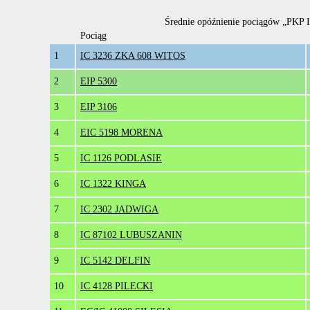
Średnie opóźnienie pociągów „PKP In
Pociąg
1
IC 3236 ZKA 608 WITOS
2
EIP 5300
3
EIP 3106
4
EIC 5198 MORENA
5
IC 1126 PODLASIE
6
IC 1322 KINGA
7
IC 2302 JADWIGA
8
IC 87102 LUBUSZANIN
9
IC 5142 DELFIN
10
IC 4128 PILECKI