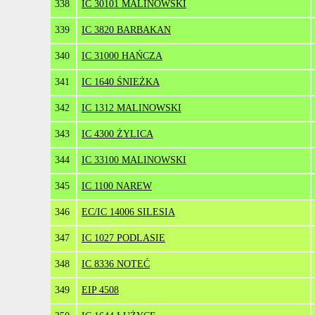
338
IC 30101 MALINOWSKI
339
IC 3820 BARBAKAN
340
IC 31000 HAŃCZA
341
IC 1640 ŚNIEŻKA
342
IC 1312 MALINOWSKI
343
IC 4300 ŻYLICA
344
IC 33100 MALINOWSKI
345
IC 1100 NAREW
346
EC/IC 14006 SILESIA
347
IC 1027 PODLASIE
348
IC 8336 NOTEĆ
349
EIP 4508