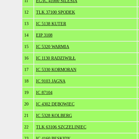
11
EC/IC 41000 SILESIA
12
TLK 37100 SPODEK
13
IC 5138 KUTER
14
EIP 3108
15
IC 5320 WARMIA
16
IC 1130 RADZIWIŁŁ
17
IC 5330 KORMORAN
18
IC 9103 JAGNA
19
IC 87104
20
IC 4302 DĘBOWIEC
21
IC 5328 KOLBERG
22
TLK 63106 SZCZELINIEC
23
IC 4160 BESKIDY